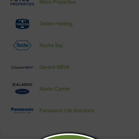
Metro Properties
Tekfen Holding
Roche İlaç
Garanti BBVA
Alarko Carrier
Panasonic Life Solutions