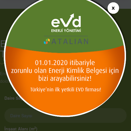
Enerji Kimlik Belgesi Fiyat
Teklifi Al!
Enerji Kimlik Belgenizi (EKB) hemen almak için aşağıdaki formu
doldurabilirsiniz!.
Daire Sayısı
2
İnşaat Alanı (m
)