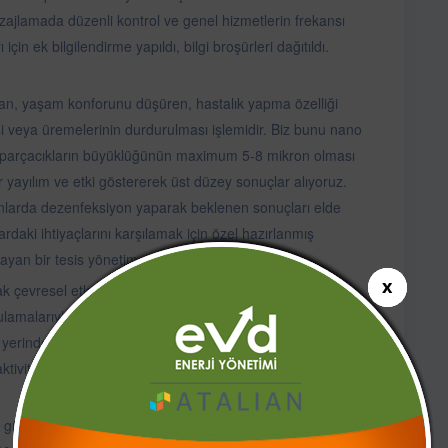
ajlamada düzenli kontrol ve genel hizmetlerin frekansı
için ek bilgilendirme yapıldı, bilgi broşürleri dağıtıldı.
zan, yaşam konforunu düşüren, hastalık yapma özelliği
 veya üremelerinin durdurulması işlemidir. Biz bunu nano
en parçacıkların büyüklüğünün maximum 5-8 mikron olması
yayılım ve etki göstererek üst düzey sonuçlar alıyoruz.
anlarda dezenfeksiyon yaparak beklenen sonuçları elde
rdaki ihtiyaçlarını karşılamak için özel hazırlanmış
layan bir tesis yönetim yazılımı kullanıyoruz.
rak çevresel etkileri ortadan kaldırmayı da hedefliyoruz.
ulamalarıyla yerinde yapılan denetim süreçlerini hızlıca
e yerinde tamamlayabiliyoruz. Alan kontrol cihazlarıyla
aktivitelerini zamanında ve eksiksiz olarak
90 güne kadar koruma sağlanabiliyor ancak insan