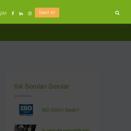
Teklif Al!
ŞİM
Sık Sorulan Sorular
ISO 50001 Nedir?
İş yerinde verimlilik için