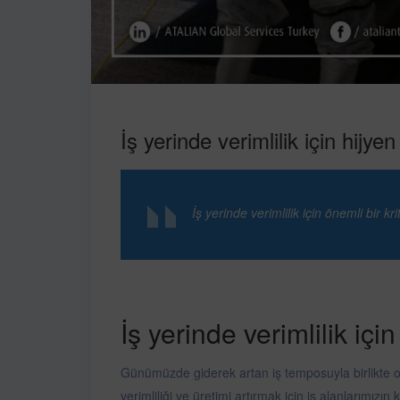
İş yerinde verimlilik için hijye
İş yerinde verimlilik için önemli bir k
İş yerinde verimlilik için
Günümüzde giderek artan iş temposuyla birlikte of
verimliliği ve üretimi artırmak için iş alanlarımızın