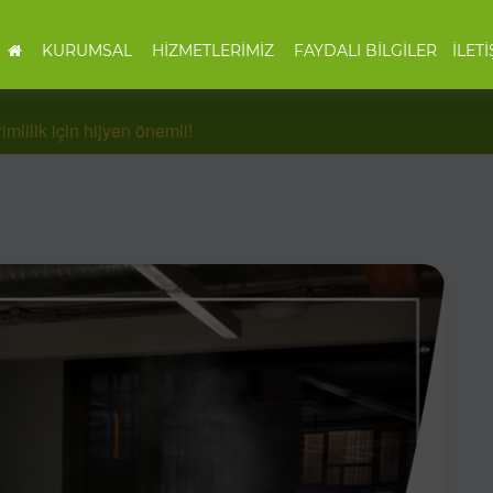
KURUMSAL
HİZMETLERİMİZ
FAYDALI BİLGİLER
İLETİ
imlilik için hijyen önemli!