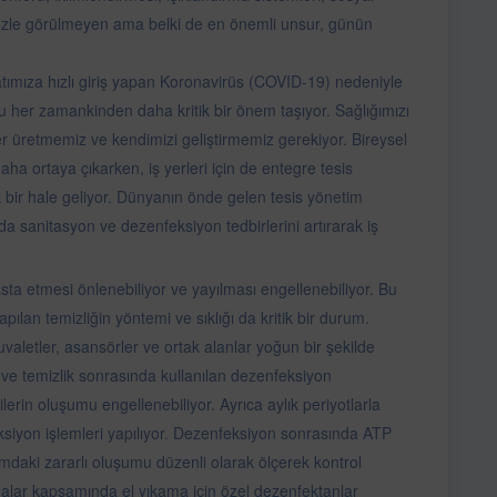
 gözle görülmeyen ama belki de en önemli unsur, günün
ayatımıza hızlı giriş yapan Koronavirüs (COVID-19) nedeniyle
su her zamankinden daha kritik bir önem taşıyor. Sağlığımızı
ler üretmemiz ve kendimizi geliştirmemiz gerekiyor. Bireysel
aha ortaya çıkarken, iş yerleri için de entegre tesis
ik bir hale geliyor. Dünyanın önde gelen tesis yönetim
a sanitasyon ve dezenfeksiyon tedbirlerini artırarak iş
ta etmesi önlenebiliyor ve yayılması engellenebiliyor. Bu
pılan temizliğin yöntemi ve sıklığı da kritik bir durum.
tuvaletler, asansörler ve ortak alanlar yoğun bir şekilde
k ve temizlik sonrasında kullanılan dezenfeksiyon
lerin oluşumu engellenebiliyor. Ayrıca aylık periyotlarla
ksiyon işlemleri yapılıyor. Dezenfeksiyon sonrasında ATP
mdaki zararlı oluşumu düzenli olarak ölçerek kontrol
malar kapsamında el yıkama için özel dezenfektanlar