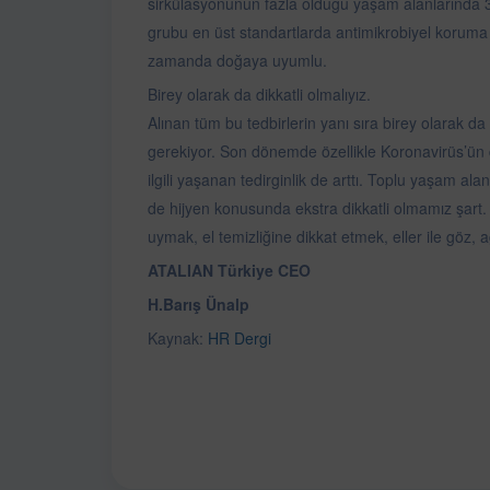
sirkülasyonunun fazla olduğu yaşam alanlarında 30
grubu en üst standartlarda antimikrobiyel koruma
zamanda doğaya uyumlu.
Birey olarak da dikkatli olmalıyız.
Alınan tüm bu tedbirlerin yanı sıra birey olarak d
gerekiyor. Son dönemde özellikle Koronavirüs’ün dün
ilgili yaşanan tedirginlik de arttı. Toplu yaşam ala
de hijyen konusunda ekstra dikkatli olmamız şart. Uz
uymak, el temizliğine dikkat etmek, eller ile göz
ATALIAN Türkiye CEO
H.Barış Ünalp
Kaynak:
HR Dergi