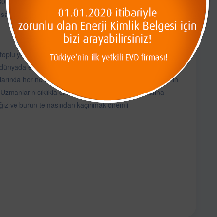
 günde bir tekrarlanmalıdır. Bizim kullandığımız ürün
 sağlarken insan ve hayvan sağlığına zarar vermiyor. Aynı
a toplu yaşam alanlarındaki hijyene dikkat etmemiz
yada etkilerinin artmasıyla birlikte, bulaşıcı hastalıklarla
nlarında her ne kadar tüm tedbirler artırılmış olsa da bizlerin
manların sıklıkla dile getirdiği gibi; hijyen kurallarına
, ağız ve burun temasından kaçınmak önemli