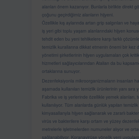
alanları önem kazanıyor. Bunlarla birlikte direkt
çoğunu geçirdiğimiz alanların hijyeni.
Özellikle kış aylarında artan grip salgınları ve h
iş yeri gibi toplu yaşam alanlarındaki hijyen konu
tehdit eden bu yeni tehlikelere karşı farklı çözüm
temizlik kurallarına dikkat etmenin önemi bir kez d
yönetimi şirketlerinin hijyen uygulamaları çok krit
hizmetleri sağlayıcılarından Atalian da bu kapsamd
ortaklarına sunuyor.
Dezenfeksiyonla mikroorganizmaların insanları has
aşamada kullanılan temizlik ürünlerinin yanı sıra ya
Fabrika ve iş yerlerinde özellikle yemek alanları, 
kullanılıyor. Tüm alanlarda günlük yapılan temizli
kimyasallarıyla hijyen sağlanarak ve zararlı bakteri
virüs ve bakterilere karşı ortam ve yüzey dezenfe
metrelerle işletmelerden numuneler alıyor ve orta
sağlanabiliyor. Koranavirüse yönelik yeni uygula