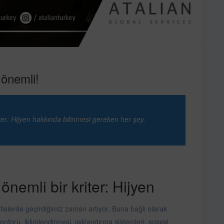
n önemli!
riter: Hijyen hakkında bilinmesi gereken her şey.
 önemli bir kriter: Hijyen
islerde geçirdiğimiz zaman artıyor. Buna bağlı olarak
 konforu, iklimlendirmesi, ışıklandırma sistemleri, sosyal