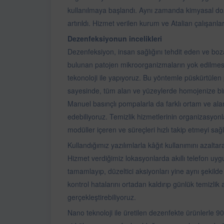
kullanılmaya başlandı. Aynı zamanda kimyasal doz
artırıldı. Hizmet verilen kurum ve Atalian çalışanları 
Dezenfeksiyonun incelikleri
Dezenfeksiyon, insan sağlığını tehdit eden ve bo
bulunan patojen mikroorganizmaların yok edilmesi
tekonoloji ile yapıyoruz. Bu yöntemle püskürtül
sayesinde, tüm alan ve yüzeylerde homojenize bir 
Manuel basınçlı pompalarla da farklı ortam ve al
edebiliyoruz. Temizlik hizmetlerinin organizasyonla
modüller içeren ve süreçleri hızlı takip etmeyi sağ
Kullandığımız yazılımlarla kâğıt kullanımını azalta
Hizmet verdiğimiz lokasyonlarda akıllı telefon uyg
tamamlayıp, düzeltici aksiyonları yine aynı şekild
kontrol hatalarını ortadan kaldırıp günlük temizlik 
gerçekleştirebiliyoruz.
Nano teknoloji ile üretilen dezenfekte ürünlerle 