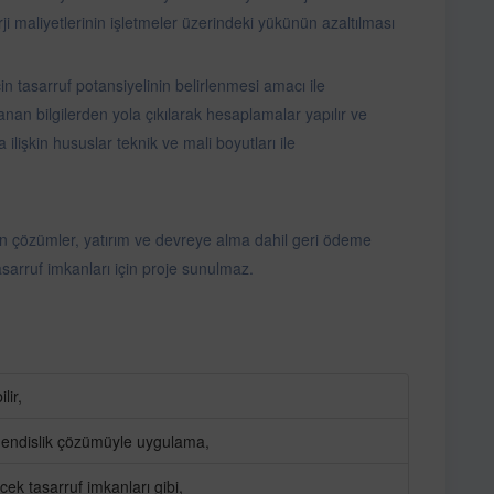
i maliyetlerinin işletmeler üzerindeki yükünün azaltılması
in tasarruf potansiyelinin belirlenmesi amacı ile
anan bilgilerden yola çıkılarak hesaplamalar yapılır ve
 ilişkin hususlar teknik ve mali boyutları ile
en çözümler, yatırım ve devreye alma dahil geri ödeme
asarruf imkanları için proje sunulmaz.
lir,
endislik çözümüyle uygulama,
cek tasarruf imkanları gibi,