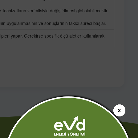
echizatların verimlisiyle değiştirilmesi gibi olabilecektir.
inin uygulanmasının ve sonuçlarının takibi süreci başlar.
leri yapar. Gerekirse spesifik ölçü aletler kullanılarak