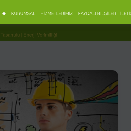
KURUMSAL
HİZMETLERİMİZ
FAYDALI BİLGİLER
İLETİ
Tasarrufu | Enerji Verimliliği