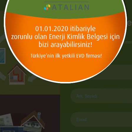
Enerji Kimlik Bel
Enerji Kimlik Belgenizi (EKB) hemen 
Daire Sayısı