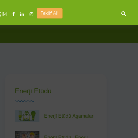
Teklif Al!
ŞİM
Enerji Etüdü
Enerji Etüdü Aşamaları
Enerji Etüdü | Enerji