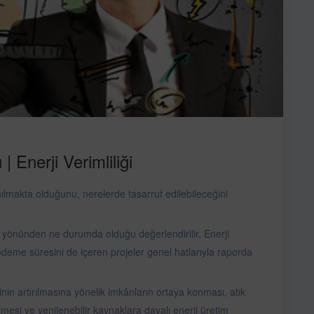
| Enerji Verimliliği
nılmakta olduğunu, nerelerde tasarruf edilebileceğini
i yönünden ne durumda olduğu değerlendirilir, Enerji
ri ödeme süresini de içeren projeler genel hatlarıyla raporda
iğinin artırılmasına yönelik imkânların ortaya konması, atık
lmesi ve yenilenebilir kaynaklara dayalı enerji üretim