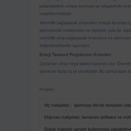
potansiyelinin ortaya konması ve nihayetinde enerj
hedeflenmektedir.
Verimlilik sağlayacak imkanların ortaya konması iç
işletmelerde incelemeler ve ölçümler yolu ile topl
verimlilik artışı sağlayacak önlemlere ve yatırımlara
değerlendirilerek raporlanır.
Enerji Tasarruf Projelerinin Kriterleri;
​Çözümler cihaz veya sistem bazında olur. Öneril
süresi en fazla üç yıl olmaktadır. Bu süreyi aşan t
Projeler;
Hiç maliyetsiz ; işletmeye dönük tavsiyeler olabi
Ekipman maliyetsiz; tamamen software ve müh
Düşük maliyetli; sensör kullanımıyla yapılabiline