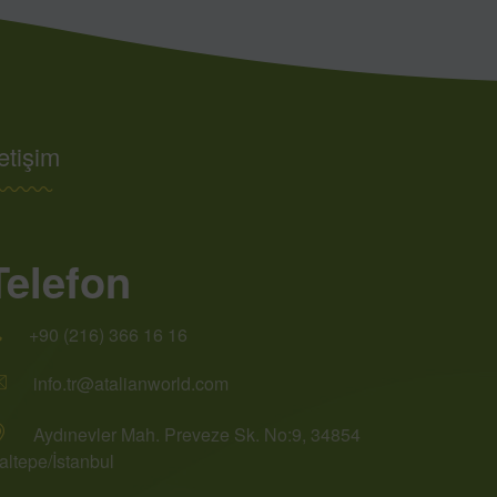
letişim
Telefon
+90 (216) 366 16 16
info.tr@atalianworld.com
Aydınevler Mah. Preveze Sk. No:9, 34854
altepe/İstanbul