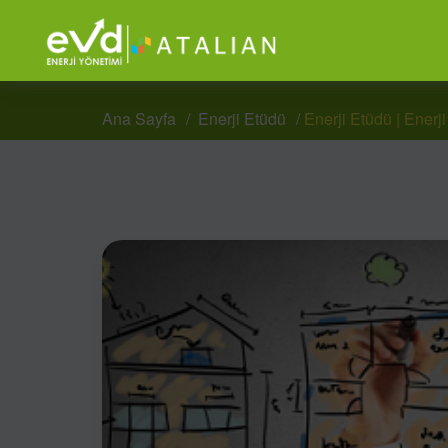
Ana Sayfa
Enerji Etüdü
Enerji Etüdü | Enerji 